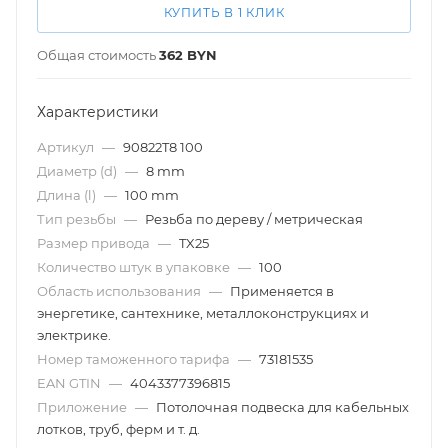
КУПИТЬ В 1 КЛИК
Общая стоимость
362
BYN
Характеристики
Артикул
—
90822T8 100
Диаметр (d)
—
8 mm
Длина (l)
—
100 mm
Тип резьбы
—
Резьба по дереву / метрическая
Размер привода
—
TX25
Количество штук в упаковке
—
100
Область использования
—
Применяется в
энергетике, сантехнике, металлоконструкциях и
электрике.
Номер таможенного тарифа
—
73181535
EAN GTIN
—
4043377396815
Приложение
—
Потолочная подвеска для кабельных
лотков, труб, ферм и т. д.