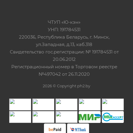
ЧТУП «Ю-кэн»
УНП: 191784531
220036, Республика Беларусь, г. Минск,
ул.Западная, д.13, каб.318
Свидетельство гос.регистрации: № 191784531 от
20.06.2012
Регистрационный номер в Торговом реестре
№497042 от 26.11.2020
2026 © Copyright ph2.by