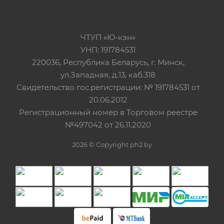
ЧТУП «Ю-кэн»
УНП: 191784531
220036, Республика Беларусь, г. Минск,
ул.Западная, д.13, каб.318
Свидетельство гос.регистрации: № 191784531 от
20.06.2012
Регистрационный номер в Торговом реестре
№497042 от 26.11.2020
2026 © Copyright ph2.by