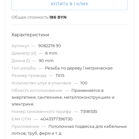
КУПИТЬ В 1 КЛИК
Общая стоимость
186
BYN
Характеристики
Артикул
—
90822T6 90
Диаметр (d)
—
6 mm
Длина (l)
—
90 mm
Тип резьбы
—
Резьба по дереву / метрическая
Размер привода
—
TX15
Количество штук в упаковке
—
100
Область использования
—
Применяется в
энергетике, сантехнике, металлоконструкциях и
электрике.
Номер таможенного тарифа
—
73181535
EAN GTIN
—
4043377396730
Приложение
—
Потолочная подвеска для кабельных
лотков, труб, ферм и т. д.