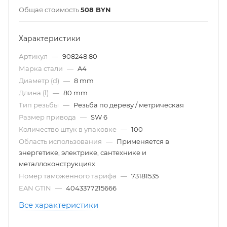
Общая стоимость
508
BYN
Характеристики
Артикул
—
908248 80
Марка стали
—
A4
Диаметр (d)
—
8 mm
Длина (l)
—
80 mm
Тип резьбы
—
Резьба по дереву / метрическая
Размер привода
—
SW 6
Количество штук в упаковке
—
100
Область использования
—
Применяется в
энергетике, электрике, сантехнике и
металлоконструкциях
Номер таможенного тарифа
—
73181535
EAN GTIN
—
4043377215666
Все характеристики