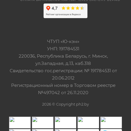
ЧТУП «Ю-кэн»
УНП: 191784531
220036, Республика Беларусь, г. Минск,
ул.Западная, д.13, каб.318
Свидетельство гос.регистрации: № 191784531 от
20.06.2012
Регистрационный номер в Торговом реестре
№497042 от 26.11.2020
2026 © Copyright ph2.by