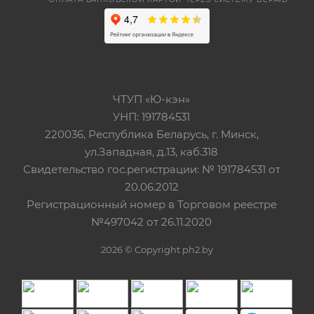
ЧТУП «Ю-кэн»
УНП: 191784531
220036, Республика Беларусь, г. Минск,
ул.Западная, д.13, каб.318
Свидетельство гос.регистрации: № 191784531 от
20.06.2012
Регистрационный номер в Торговом реестре
№497042 от 26.11.2020
2026 © Copyright ph2.by