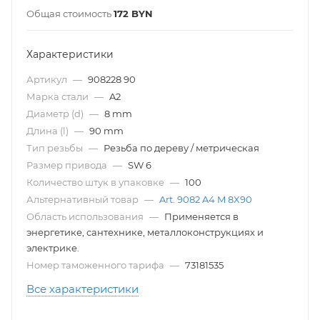
Общая стоимость
172
BYN
Характеристики
Артикул
—
908228 90
Марка стали
—
A2
Диаметр (d)
—
8 mm
Длина (l)
—
90 mm
Тип резьбы
—
Резьба по дереву / метрическая
Размер привода
—
SW 6
Количество штук в упаковке
—
100
Альтернативный товар
—
Art. 9082 A4 M 8X90
Область использования
—
Применяется в
энергетике, сантехнике, металлоконструкциях и
электрике.
Номер таможенного тарифа
—
73181535
Все характеристики