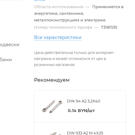
Область использования
—
Применяется в
энергетике, сантехнике,
металлоконструкциях и электрике.
Номер таможенного тарифа
—
73181535
Все характеристики
подвески
Цена действительна только для интернет-
магазина и может отличаться от цен в
ьбами
розничных магазинах
Рекомендуем
DIN 94 A2 3,2X40
0.14
BYN
/шт
DIN 933 A2 M 4X25