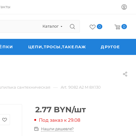
такты
Каталог
0
0
ЁПКИ
ЦЕПИ,ТРОСЫ,ТАКЕЛАЖ
ДРУГОЕ
—
шпилька сантехническая
Art. 9082 A2 M 8X130
2.77
BYN
/шт
Под заказ к 29.08
Нашли дешевле?