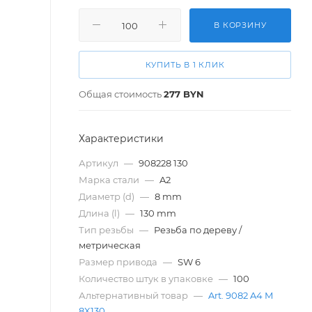
В КОРЗИНУ
КУПИТЬ В 1 КЛИК
Общая стоимость
277
BYN
Характеристики
Артикул
—
908228 130
Марка стали
—
A2
Диаметр (d)
—
8 mm
Длина (l)
—
130 mm
Тип резьбы
—
Резьба по дереву /
метрическая
Размер привода
—
SW 6
Количество штук в упаковке
—
100
Альтернативный товар
—
Art. 9082 A4 M
8X130