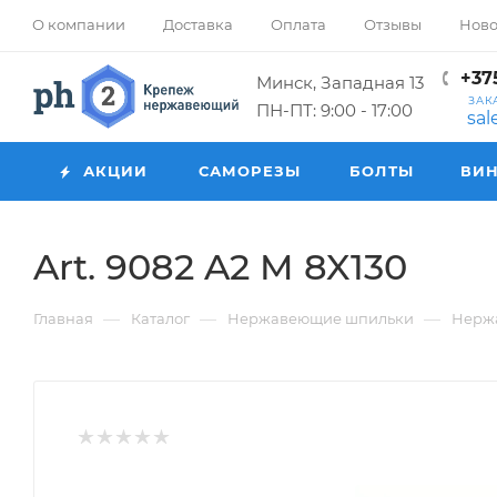
О компании
Доставка
Оплата
Отзывы
Ново
+375
Минск, Западная 13
ЗАК
ПН-ПТ: 9:00 - 17:00
sa
АКЦИИ
САМОРЕЗЫ
БОЛТЫ
ВИ
Art. 9082 A2 M 8X130
—
—
—
Главная
Каталог
Нержавеющие шпильки
Нерж