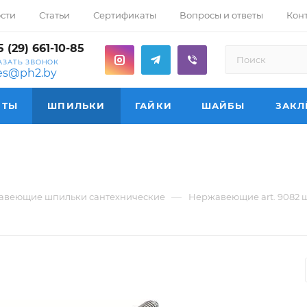
сти
Статьи
Сертификаты
Вопросы и ответы
Кон
 (29) 661-10-85
АЗАТЬ ЗВОНОК
les@ph2.by
НТЫ
ШПИЛЬКИ
ГАЙКИ
ШАЙБЫ
ЗАКЛ
—
авеющие шпильки сантехнические
Нержавеющие art. 9082 