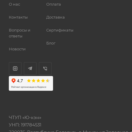
О нас
Оплата
Контакты
Доставка
Вопросы и
Сертификаты
ответы
Блог
Новости
ЧТУП «Ю-кэн»
УНП: 191784531