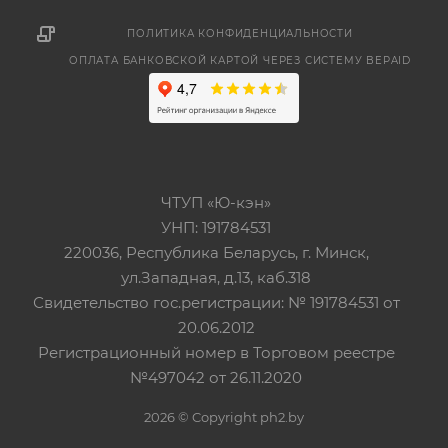
ПОЛИТИКА КОНФИДЕНЦИАЛЬНОСТИ
ОПЛАТА БАНКОВСКОЙ КАРТОЙ ЧЕРЕЗ СИСТЕМУ BEPAID
ЧТУП «Ю-кэн»
УНП: 191784531
220036, Республика Беларусь, г. Минск,
ул.Западная, д.13, каб.318
Свидетельство гос.регистрации: № 191784531 от
20.06.2012
Регистрационный номер в Торговом реестре
№497042 от 26.11.2020
2026 © Copyright ph2.by