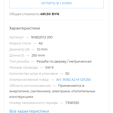
КУПИТЬ В 1 КЛИК
Общая стоимость
491.50
BYN
Характеристики
Артикул
—
90822012 250
Марка стали
—
A2
Диаметр (d)
—
12 mm
Длина (l)
—
250 mm
Тип резьбы
—
Резьба по дереву / метрическая
Размер привода
—
SW 9
Количество штук в упаковке
—
50
Альтернативный товар
—
Art. 9082 A2 M 12X250
Область использования
—
Применяется в
энергетике, сантехнике, электрике, отопительных
конструкциях.
Номер таможенного тарифа
—
73181535
Все характеристики