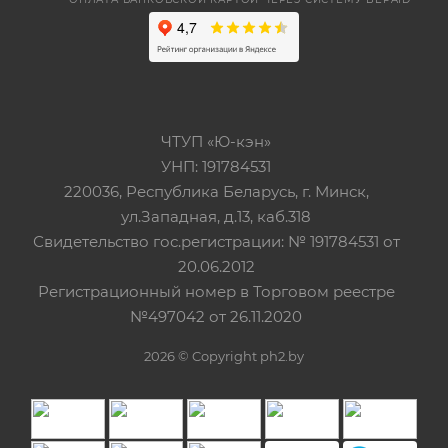
ЧТУП «Ю-кэн»
УНП: 191784531
220036, Республика Беларусь, г. Минск,
ул.Западная, д.13, каб.318
Свидетельство гос.регистрации: № 191784531 от
20.06.2012
Регистрационный номер в Торговом реестре
№497042 от 26.11.2020
2026 © Copyright ph2.by