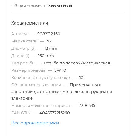
Общая стоимость
368.50
BYN
Характеристики
Артикул
—
9082212 160
Марка стали
—
A2
Диаметр (d)
—
12 mm
Длина (l)
—
160 mm
Тип резьбы
—
Резьба по дереву / метрическая
Размер привода
—
SW 10
Количество штук в упаковке
—
50
Область использования
—
Применяется в
энергетике, сантехнике, металлоконструкциях и
электрике.
Номер таможенного тарифа
—
73181535
EAN GTIN
—
4043377215260
Все характеристики