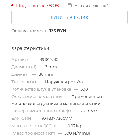
Под заказ к 28.08
Нашли дешевле?
КУПИТЬ В 1 КЛИК
Общая стоимость
125
BYN
Характеристики
Артикул
—
1391823 30
Диаметр (d)
—
3 mm
Длина (l)
—
30 mm
Тип резьбы
—
Наружная резьба
Количество штук в упаковке
—
500
Область использования
—
Применяется в
металлоконструкциях и машиностроении
Номер таможенного тарифа
—
73181595
EAN GTIN
—
4043377360717
Масса нетто на 100 шт.
—
0.13 kg
Класс прочности Rm
—
500 N/mmВІ