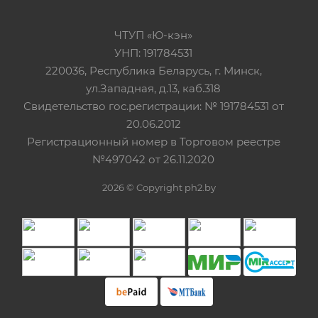
ЧТУП «Ю-кэн»
УНП: 191784531
220036, Республика Беларусь, г. Минск,
ул.Западная, д.13, каб.318
Свидетельство гос.регистрации: № 191784531 от
20.06.2012
Регистрационный номер в Торговом реестре
№497042 от 26.11.2020
2026 © Copyright ph2.by