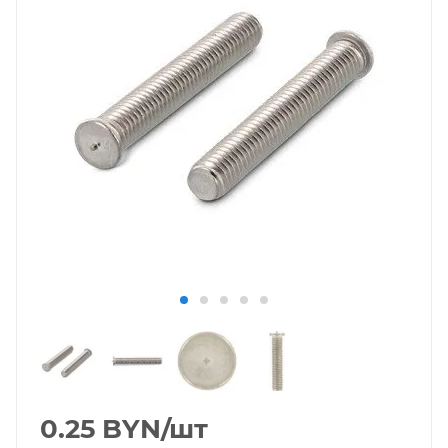
0.25
BYN
/шт