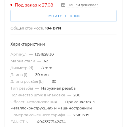
Под заказ к 27.08
Нашли дешевле?
КУПИТЬ В 1 КЛИК
Общая стоимость
184
BYN
Характеристики
Артикул
—
1391828 30
Марка стали
—
A2
Диаметр (d)
—
8 mm
Длина (l)
—
30 mm
Длина резьбы (b)
—
30
Тип резьбы
—
Наружная резьба
Количество штук в упаковке
—
200
Область использования
—
Применяется в
металлоконструкциях и машиностроении
Номер таможенного тарифа
—
73181595
EAN GTIN
—
4043377142474