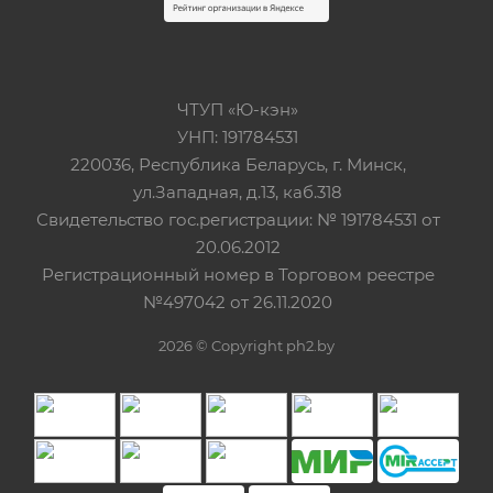
ЧТУП «Ю-кэн»
УНП: 191784531
220036, Республика Беларусь, г. Минск,
ул.Западная, д.13, каб.318
Свидетельство гос.регистрации: № 191784531 от
20.06.2012
Регистрационный номер в Торговом реестре
№497042 от 26.11.2020
2026 © Copyright ph2.by