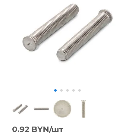
0.92
BYN
/шт