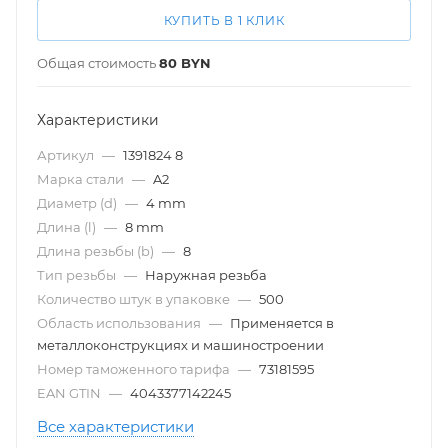
КУПИТЬ В 1 КЛИК
Общая стоимость
80
BYN
Характеристики
Артикул
—
1391824 8
Марка стали
—
A2
Диаметр (d)
—
4 mm
Длина (l)
—
8 mm
Длина резьбы (b)
—
8
Тип резьбы
—
Наружная резьба
Количество штук в упаковке
—
500
Область использования
—
Применяется в
металлоконструкциях и машиностроении
Номер таможенного тарифа
—
73181595
EAN GTIN
—
4043377142245
Все характеристики