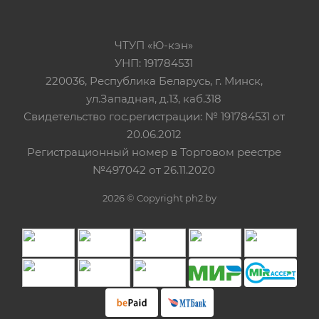
ЧТУП «Ю-кэн»
УНП: 191784531
220036, Республика Беларусь, г. Минск,
ул.Западная, д.13, каб.318
Свидетельство гос.регистрации: № 191784531 от
20.06.2012
Регистрационный номер в Торговом реестре
№497042 от 26.11.2020
2026 © Copyright ph2.by