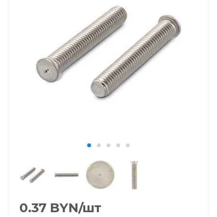
0.37
BYN
/шт