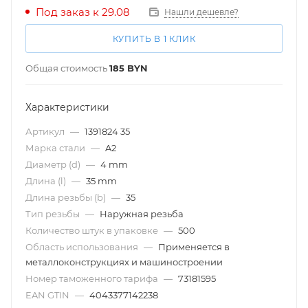
Под заказ к 29.08
Нашли дешевле?
КУПИТЬ В 1 КЛИК
Общая стоимость
185
BYN
Характеристики
Артикул
—
1391824 35
Марка стали
—
A2
Диаметр (d)
—
4 mm
Длина (l)
—
35 mm
Длина резьбы (b)
—
35
Тип резьбы
—
Наружная резьба
Количество штук в упаковке
—
500
Область использования
—
Применяется в
металлоконструкциях и машиностроении
Номер таможенного тарифа
—
73181595
EAN GTIN
—
4043377142238