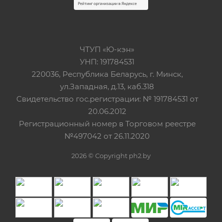
ЧТУП «Ю-кэн»
УНП: 191784531
220036, Республика Беларусь, г. Минск,
ул.Западная, д.13, каб.318
Свидетельство гос.регистрации: № 191784531 от
20.06.2012
Регистрационный номер в Торговом реестре
№497042 от 26.11.2020
2026 © Copyright ph2.by