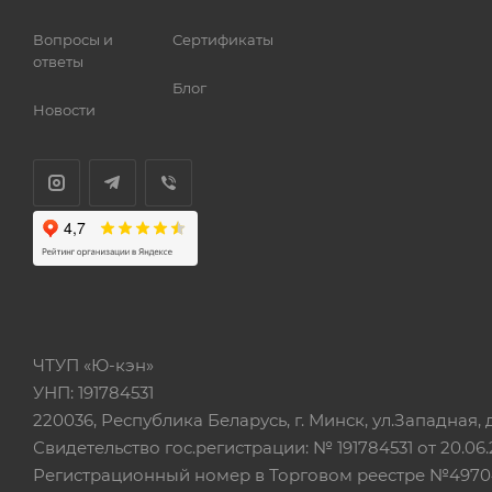
Вопросы и
Сертификаты
ответы
Блог
Новости
ЧТУП «Ю-кэн»
УНП: 191784531
220036, Республика Беларусь, г. Минск, ул.Западная, д.
Свидетельство гос.регистрации: № 191784531 от 20.06.
Регистрационный номер в Торговом реестре №497042