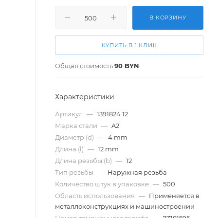
В КОРЗИНУ
КУПИТЬ В 1 КЛИК
Общая стоимость
90
BYN
Характеристики
Артикул
—
1391824 12
Марка стали
—
A2
Диаметр (d)
—
4 mm
Длина (l)
—
12 mm
Длина резьбы (b)
—
12
Тип резьбы
—
Наружная резьба
Количество штук в упаковке
—
500
Область использования
—
Применяется в
металлоконструкциях и машиностроении
Номер таможенного тарифа
—
73181595