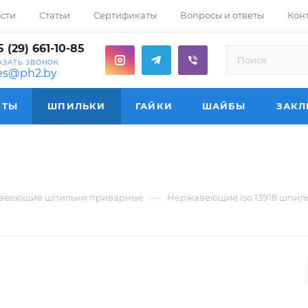
сти
Статьи
Сертификаты
Вопросы и ответы
Кон
 (29) 661-10-85
АЗАТЬ ЗВОНОК
les@ph2.by
НТЫ
ШПИЛЬКИ
ГАЙКИ
ШАЙБЫ
ЗАКЛ
—
авеющие шпильки приварные
Нержавеющие iso 13918 шпил