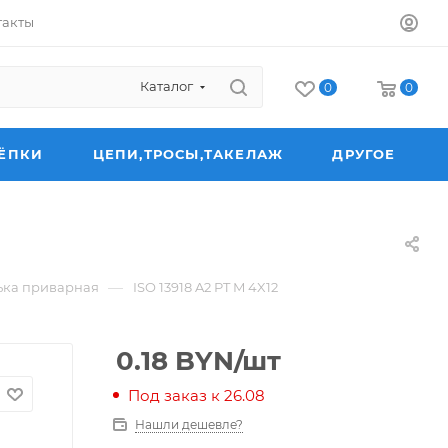
такты
Каталог
0
0
ЁПКИ
ЦЕПИ,ТРОСЫ,ТАКЕЛАЖ
ДРУГОЕ
—
ька приварная
ISO 13918 A2 PT M 4X12
0.18
BYN
/шт
Под заказ к 26.08
Нашли дешевле?