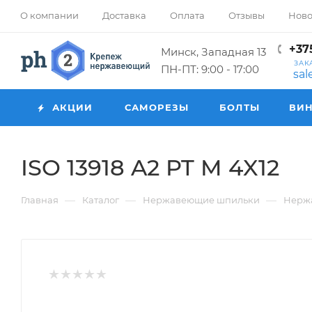
О компании
Доставка
Оплата
Отзывы
Ново
+375
Минск, Западная 13
ЗАК
ПН-ПТ: 9:00 - 17:00
sa
АКЦИИ
САМОРЕЗЫ
БОЛТЫ
ВИ
ISO 13918 A2 PT M 4X12
—
—
—
Главная
Каталог
Нержавеющие шпильки
Нерж