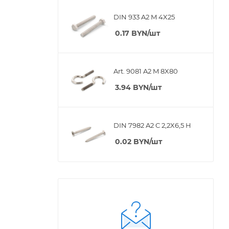
DIN 933 A2 M 4X25
0.17
BYN
/шт
Art. 9081 A2 M 8X80
3.94
BYN
/шт
DIN 7982 A2 C 2,2X6,5 H
0.02
BYN
/шт