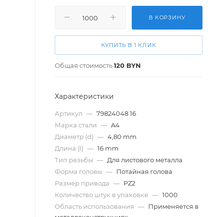
В КОРЗИНУ
КУПИТЬ В 1 КЛИК
Общая стоимость
120
BYN
Характеристики
Артикул
—
79824048 16
Марка стали
—
A4
Диаметр (d)
—
4,80 mm
Длина (l)
—
16 mm
Тип резьбы
—
Для листового металла
Форма головы
—
Потайная голова
Размер привода
—
PZ2
Количество штук в упаковке
—
1000
Область использования
—
Применяется в
металлоконструкциях.