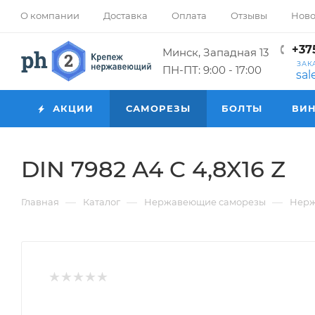
О компании
Доставка
Оплата
Отзывы
Ново
+375
Минск, Западная 13
ЗАК
ПН-ПТ: 9:00 - 17:00
sa
АКЦИИ
САМОРЕЗЫ
БОЛТЫ
ВИ
DIN 7982 A4 C 4,8X16 Z
—
—
—
Главная
Каталог
Нержавеющие саморезы
Нерж