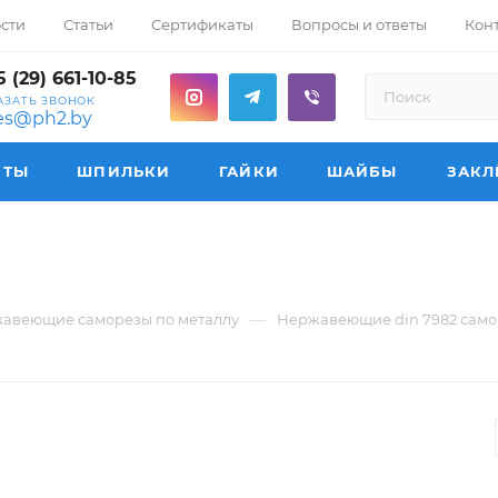
сти
Статьи
Сертификаты
Вопросы и ответы
Кон
 (29) 661-10-85
АЗАТЬ ЗВОНОК
les@ph2.by
НТЫ
ШПИЛЬКИ
ГАЙКИ
ШАЙБЫ
ЗАКЛ
—
авеющие саморезы по металлу
Нержавеющие din 7982 самор