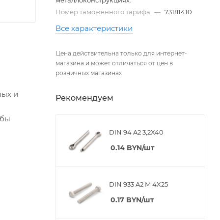
Номер таможенного тарифа
—
73181410
Все характеристики
Цена действительна только для интернет-
магазина и может отличаться от цен в
розничных магазинах
ных и
Рекомендуем
ьбы
DIN 94 A2 3,2X40
0.14
BYN
/шт
DIN 933 A2 M 4X25
0.17
BYN
/шт