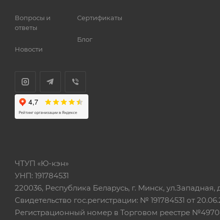
Вопросы и
Сертификаты
ответы
Блог
Новости
ЧТУП «Ю-кэн»
УНП: 191784531
220036, Республика Беларусь, г. Минск, ул.Западная, д.
Свидетельство гос.регистрации: № 191784531 от 20.06.
Регистрационный номер в Торговом реестре №497042