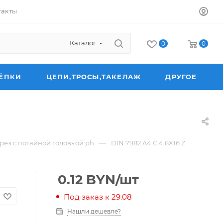
такты
Каталог
0
0
ЁПКИ
ЦЕПИ,ТРОСЫ,ТАКЕЛАЖ
ДРУГОЕ
—
ез с потайной головкой ph
DIN 7982 A4 C 4,8X16 Z
0.12
BYN
/шт
Под заказ к 29.08
Нашли дешевле?