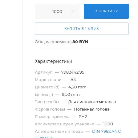
В КОРЗИНУ
КУПИТЬ В 1 КЛИК
Общая стоимость
80
BYN
Характеристики
Артикул
—
7982442 95
Марка стали
—
A4
Диаметр (d)
—
4,20 mm
Длина (l)
—
9,50 mm
Тип резьбы
—
Для листового металла
Форма головы
—
Потайная голова
Размер привода
—
PH2
Количество штук в упаковке
—
1000
Альтернативный товар
—
DIN 7982 A4 C
4,2X9,5 Z