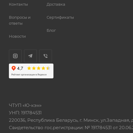
Контакты
Доставка
Вопросы и
Сертификаты
ответы
Блог
Новости
ЧТУП «Ю-кэн»
УНП: 191784531
220036, Республика Беларусь, г. Минск, ул.Западная, д.
Свидетельство гос.регистрации: № 191784531 от 20.06.