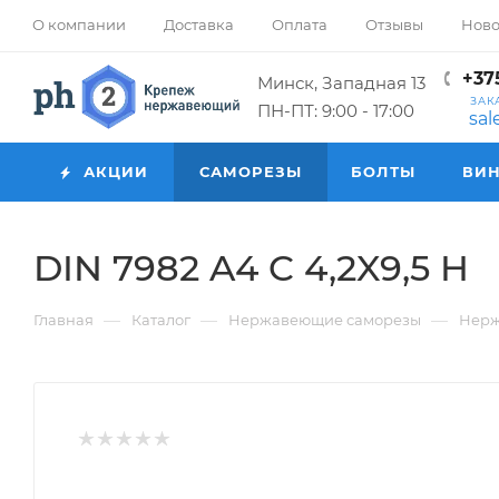
О компании
Доставка
Оплата
Отзывы
Ново
+375
Минск, Западная 13
ЗАК
ПН-ПТ: 9:00 - 17:00
sa
АКЦИИ
САМОРЕЗЫ
БОЛТЫ
ВИ
DIN 7982 A4 C 4,2X9,5 H
—
—
—
Главная
Каталог
Нержавеющие саморезы
Нерж