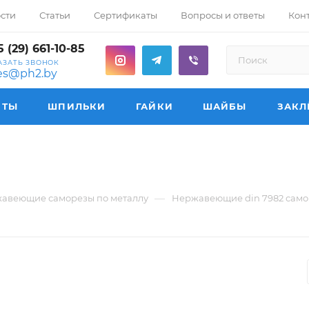
сти
Статьи
Сертификаты
Вопросы и ответы
Кон
 (29) 661-10-85
АЗАТЬ ЗВОНОК
les@ph2.by
НТЫ
ШПИЛЬКИ
ГАЙКИ
ШАЙБЫ
ЗАКЛ
—
авеющие саморезы по металлу
Нержавеющие din 7982 самор