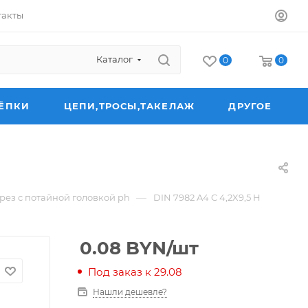
такты
Каталог
0
0
ЁПКИ
ЦЕПИ,ТРОСЫ,ТАКЕЛАЖ
ДРУГОЕ
—
ез с потайной головкой ph
DIN 7982 A4 C 4,2X9,5 H
0.08
BYN
/шт
Под заказ к 29.08
Нашли дешевле?