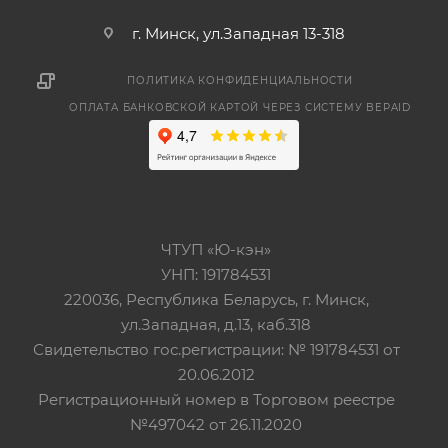
г. Минск, ул.Западная 13-318
ПОЛИТИКА КОНФИДЕНЦИАЛЬНОСТИ
ОПЛАТА БАНКОВСКОЙ КАРТОЙ ЧЕРЕЗ СИСТЕМУ BEPAID
ЧТУП «Ю-кэн»
УНП: 191784531
220036, Республика Беларусь, г. Минск,
ул.Западная, д.13, каб.318
Свидетельство гос.регистрации: № 191784531 от
20.06.2012
Регистрационный номер в Торговом реестре
№497042 от 26.11.2020