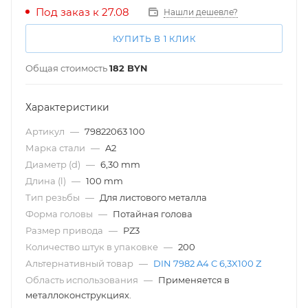
Под заказ к 27.08
Нашли дешевле?
КУПИТЬ В 1 КЛИК
Общая стоимость
182
BYN
Характеристики
Артикул
—
79822063 100
Марка стали
—
A2
Диаметр (d)
—
6,30 mm
Длина (l)
—
100 mm
Тип резьбы
—
Для листового металла
Форма головы
—
Потайная голова
Размер привода
—
PZ3
Количество штук в упаковке
—
200
Альтернативный товар
—
DIN 7982 A4 C 6,3X100 Z
Область использования
—
Применяется в
металлоконструкциях.