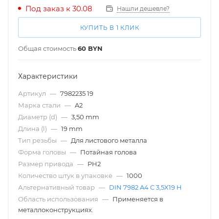
Под заказ к 30.08
Нашли дешевле?
КУПИТЬ В 1 КЛИК
Общая стоимость
60
BYN
Характеристики
Артикул
—
7982235 19
Марка стали
—
A2
Диаметр (d)
—
3,50 mm
Длина (l)
—
19 mm
Тип резьбы
—
Для листового металла
Форма головы
—
Потайная голова
Размер привода
—
PH2
Количество штук в упаковке
—
1000
Альтернативный товар
—
DIN 7982 A4 C 3,5X19 H
Область использования
—
Применяется в
металлоконструкциях.