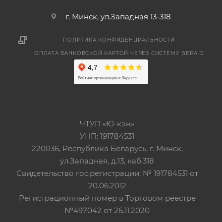
г. Минск, ул.Западная 13-318
ПОЛИТИКА КОНФИДЕНЦИАЛЬНОСТИ
ОПЛАТА БАНКОВСКОЙ КАРТОЙ ЧЕРЕЗ СИСТЕМУ BEPAID
ЧТУП «Ю-кэн»
УНП: 191784531
220036, Республика Беларусь, г. Минск,
ул.Западная, д.13, каб.318
Свидетельство гос.регистрации: № 191784531 от
20.06.2012
Регистрационный номер в Торговом реестре
№497042 от 26.11.2020