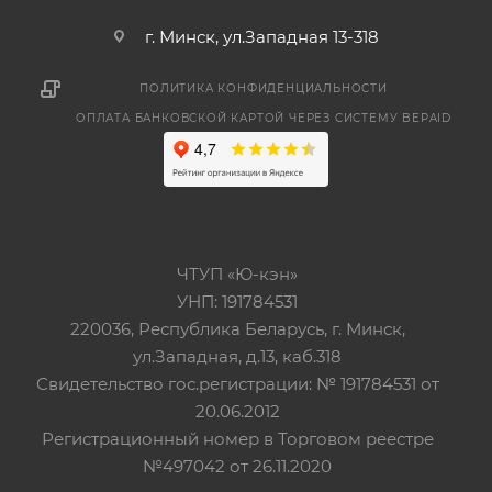
г. Минск, ул.Западная 13-318
ПОЛИТИКА КОНФИДЕНЦИАЛЬНОСТИ
ОПЛАТА БАНКОВСКОЙ КАРТОЙ ЧЕРЕЗ СИСТЕМУ BEPAID
ЧТУП «Ю-кэн»
УНП: 191784531
220036, Республика Беларусь, г. Минск,
ул.Западная, д.13, каб.318
Свидетельство гос.регистрации: № 191784531 от
20.06.2012
Регистрационный номер в Торговом реестре
№497042 от 26.11.2020