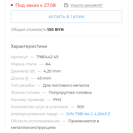
Под заказ к 27.08
Нашли дешевле?
КУПИТЬ В 1 КЛИК
Общая стоимость
130
BYN
Характеристики
Артикул
—
7981442 45
Марка стали
—
A4
Диаметр (d)
—
4,20 mm
Длина (l)
—
45 mm
Тип резьбы
—
Для листового металла
Форма головы
—
Полукруглая головка
Размер привода
—
PH2
Количество штук в упаковке
—
500
Альтернативный товар
—
DIN 7981 A4 C 4,2X45 Z
Область использования
—
Применяется в
металлоконструкциях.