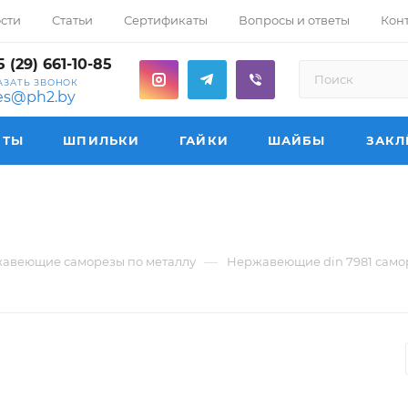
сти
Статьи
Сертификаты
Вопросы и ответы
Кон
 (29) 661-10-85
АЗАТЬ ЗВОНОК
les@ph2.by
НТЫ
ШПИЛЬКИ
ГАЙКИ
ШАЙБЫ
ЗАКЛ
—
авеющие саморезы по металлу
Нержавеющие din 7981 самор