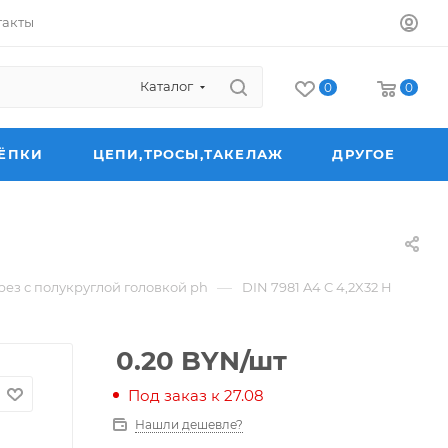
такты
Каталог
0
0
ЁПКИ
ЦЕПИ,ТРОСЫ,ТАКЕЛАЖ
ДРУГОЕ
—
ез с полукруглой головкой ph
DIN 7981 A4 C 4,2X32 H
0.20
BYN
/шт
Под заказ к 27.08
Нашли дешевле?