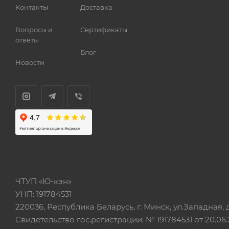
Контакты
Доставка
Вопросы и
Сертификаты
ответы
Блог
Новости
ЧТУП «Ю-кэн»
УНП: 191784531
220036, Республика Беларусь, г. Минск, ул.Западная, д.
Свидетельство гос.регистрации: № 191784531 от 20.06.