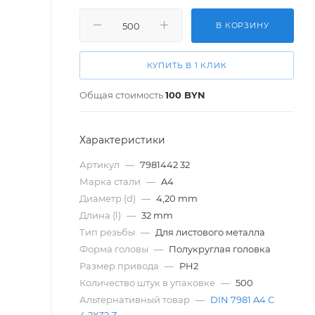
В КОРЗИНУ
КУПИТЬ В 1 КЛИК
Общая стоимость
100
BYN
Характеристики
Артикул
—
7981442 32
Марка стали
—
A4
Диаметр (d)
—
4,20 mm
Длина (l)
—
32 mm
Тип резьбы
—
Для листового металла
Форма головы
—
Полукруглая головка
Размер привода
—
PH2
Количество штук в упаковке
—
500
Альтернативный товар
—
DIN 7981 A4 C
4,2X32 Z