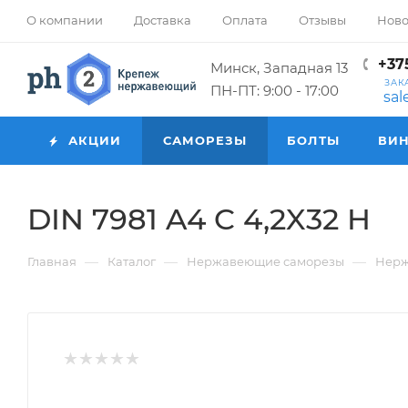
О компании
Доставка
Оплата
Отзывы
Ново
+375
Минск, Западная 13
ЗАК
ПН-ПТ: 9:00 - 17:00
sa
АКЦИИ
САМОРЕЗЫ
БОЛТЫ
ВИ
DIN 7981 A4 C 4,2X32 H
—
—
—
Главная
Каталог
Нержавеющие саморезы
Нерж