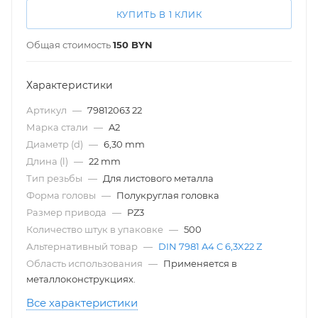
КУПИТЬ В 1 КЛИК
Общая стоимость
150
BYN
Характеристики
Артикул
—
79812063 22
Марка стали
—
A2
Диаметр (d)
—
6,30 mm
Длина (l)
—
22 mm
Тип резьбы
—
Для листового металла
Форма головы
—
Полукруглая головка
Размер привода
—
PZ3
Количество штук в упаковке
—
500
Альтернативный товар
—
DIN 7981 A4 C 6,3X22 Z
Область использования
—
Применяется в
металлоконструкциях.
Все характеристики