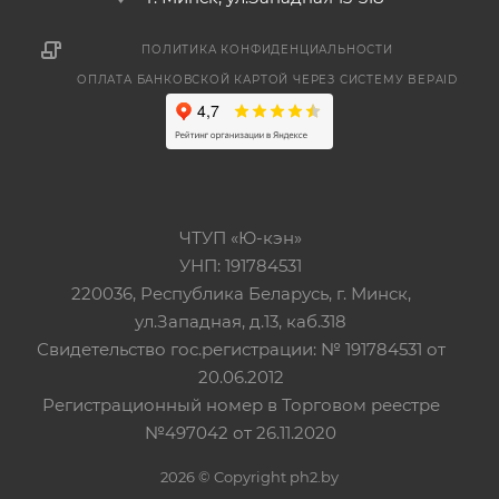
ПОЛИТИКА КОНФИДЕНЦИАЛЬНОСТИ
ОПЛАТА БАНКОВСКОЙ КАРТОЙ ЧЕРЕЗ СИСТЕМУ BEPAID
ЧТУП «Ю-кэн»
УНП: 191784531
220036, Республика Беларусь, г. Минск,
ул.Западная, д.13, каб.318
Свидетельство гос.регистрации: № 191784531 от
20.06.2012
Регистрационный номер в Торговом реестре
№497042 от 26.11.2020
2026 © Copyright ph2.by