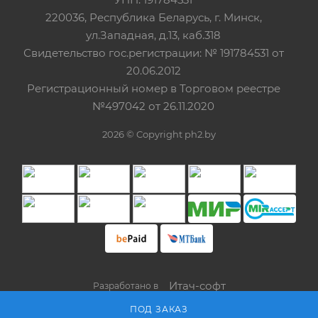
220036, Республика Беларусь, г. Минск,
ул.Западная, д.13, каб.318
Свидетельство гос.регистрации: № 191784531 от
20.06.2012
Регистрационный номер в Торговом реестре
№497042 от 26.11.2020
2026 © Copyright ph2.by
Итач-cофт
Разработано в
ПОД ЗАКАЗ