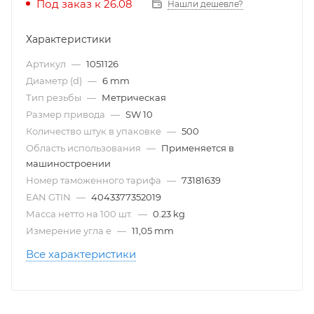
Под заказ к 26.08
Нашли дешевле?
Характеристики
Артикул
—
1051126
Диаметр (d)
—
6 mm
Тип резьбы
—
Метрическая
Размер привода
—
SW 10
Количество штук в упаковке
—
500
Область использования
—
Применяется в
машиностроении
Номер таможенного тарифа
—
73181639
EAN GTIN
—
4043377352019
Масса нетто на 100 шт.
—
0.23 kg
Измерение угла e
—
11,05 mm
Все характеристики