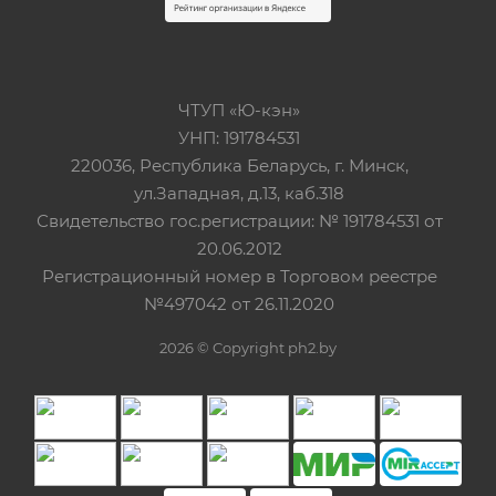
ЧТУП «Ю-кэн»
УНП: 191784531
220036, Республика Беларусь, г. Минск,
ул.Западная, д.13, каб.318
Свидетельство гос.регистрации: № 191784531 от
20.06.2012
Регистрационный номер в Торговом реестре
№497042 от 26.11.2020
2026 © Copyright ph2.by