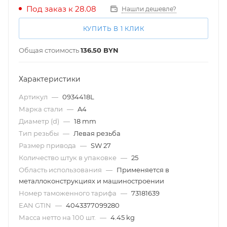
Под заказ к 28.08
Нашли дешевле?
КУПИТЬ В 1 КЛИК
Общая стоимость
136.50
BYN
Характеристики
Артикул
—
0934418L
Марка стали
—
A4
Диаметр (d)
—
18 mm
Тип резьбы
—
Левая резьба
Размер привода
—
SW 27
Количество штук в упаковке
—
25
Область использования
—
Применяется в
металлоконструкциях и машиностроении
Номер таможенного тарифа
—
73181639
EAN GTIN
—
4043377099280
Масса нетто на 100 шт.
—
4.45 kg