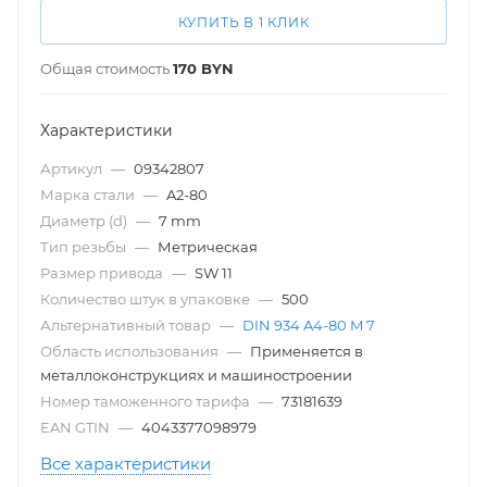
КУПИТЬ В 1 КЛИК
Общая стоимость
170
BYN
Характеристики
Артикул
—
09342807
Марка стали
—
A2-80
Диаметр (d)
—
7 mm
Тип резьбы
—
Метрическая
Размер привода
—
SW 11
Количество штук в упаковке
—
500
Альтернативный товар
—
DIN 934 A4-80 M 7
Область использования
—
Применяется в
металлоконструкциях и машиностроении
Номер таможенного тарифа
—
73181639
EAN GTIN
—
4043377098979
Все характеристики