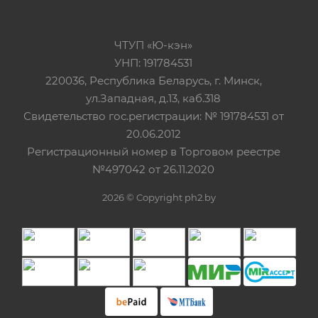
ЧТУП «Ю-кэн»
УНП: 191784531
220036, Республика Беларусь, г. Минск,
ул.Западная, д.13, каб.318
Свидетельство гос.регистрации: № 191784531 от
20.06.2012
Регистрационный номер в Торговом реестре
№497042 от 26.11.2020
2026 © Copyright ph2.by