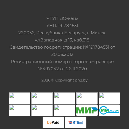
ЧТУП «Ю-кэн»
УНП: 191784531
220036, Республика Беларусь, г. Минск,
ул.Западная, д.13, каб.318
Свидетельство гос.регистрации: № 191784531 от
20.06.2012
Регистрационный номер в Торговом реестре
№497042 от 26.11.2020
2026 © Copyright ph2.by