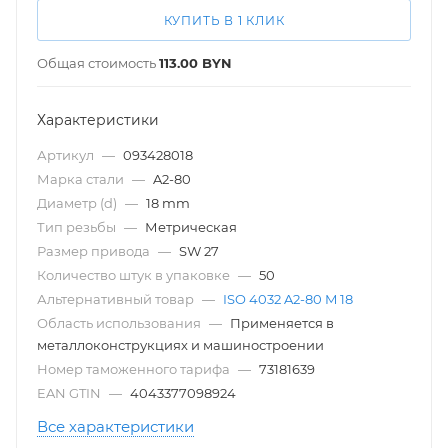
КУПИТЬ В 1 КЛИК
Общая стоимость
113.00
BYN
Характеристики
Артикул
—
093428018
Марка стали
—
A2-80
Диаметр (d)
—
18 mm
Тип резьбы
—
Метрическая
Размер привода
—
SW 27
Количество штук в упаковке
—
50
Альтернативный товар
—
ISO 4032 A2-80 M 18
Область использования
—
Применяется в
металлоконструкциях и машиностроении
Номер таможенного тарифа
—
73181639
EAN GTIN
—
4043377098924
Все характеристики