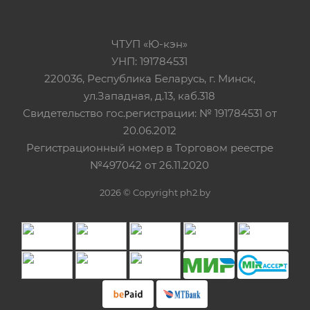
ЧТУП «Ю-кэн»
УНП: 191784531
220036, Республика Беларусь, г. Минск,
ул.Западная, д.13, каб.318
Свидетельство гос.регистрации: № 191784531 от
20.06.2012
Регистрационный номер в Торговом реестре
№497042 от 26.11.2020
2026 © Copyright ph2.by