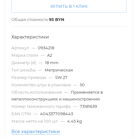
КУПИТЬ В 1 КЛИК
Общая стоимость
93
BYN
Характеристики
Артикул
—
0934218
Марка стали
—
A2
Диаметр (d)
—
18 mm
Тип резьбы
—
Метрическая
Размер привода
—
SW 27
Количество штук в упаковке
—
50
Область использования
—
Применяется в
металлоконструкциях и машиностроении
Номер таможенного тарифа
—
73181639
EAN GTIN
—
4043377098443
Масса нетто на 100 шт.
—
4.45 kg
Все характеристики