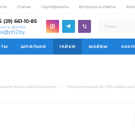
сти
Статьи
Сертификаты
Вопросы и ответы
Кон
 (29) 661-10-85
АЗАТЬ ЗВОНОК
les@ph2.by
НТЫ
ШПИЛЬКИ
ГАЙКИ
ШАЙБЫ
ЗАКЛ
—
ющие гайки шестигранные
Нержавеющие din 934 гайка ше