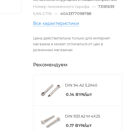
Номер таможенного тарифа
—
73181639
EAN GTIN
—
4043377098788
Все характеристики
Цена действительна только для интернет-
магазина и может отличаться от цен в
розничных магазинах
Рекомендуем
DIN 94 A2 3,2X40
0.14
BYN
/шт
DIN 933 A2 M 4X25
0.17
BYN
/шт