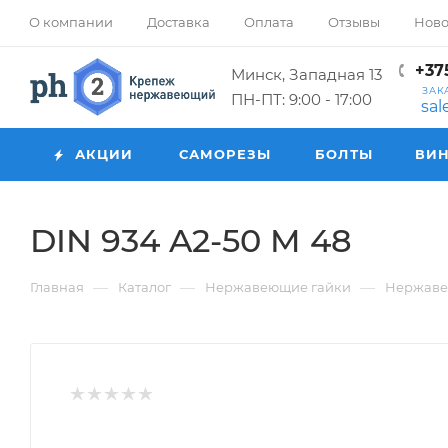
О компании
Доставка
Оплата
Отзывы
Ново
+375
Минск, Западная 13
ЗАК
ПН-ПТ: 9:00 - 17:00
sa
АКЦИИ
САМОРЕЗЫ
БОЛТЫ
ВИ
DIN 934 A2-50 M 48
—
—
—
Главная
Каталог
Нержавеющие гайки
Нержаве