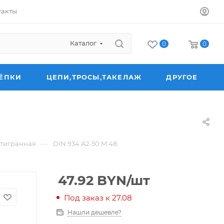
такты
Каталог
0
0
ЁПКИ
ЦЕПИ,ТРОСЫ,ТАКЕЛАЖ
ДРУГОЕ
—
стигранная
DIN 934 A2-50 M 48
47.92
BYN
/шт
Под заказ к 27.08
Нашли дешевле?