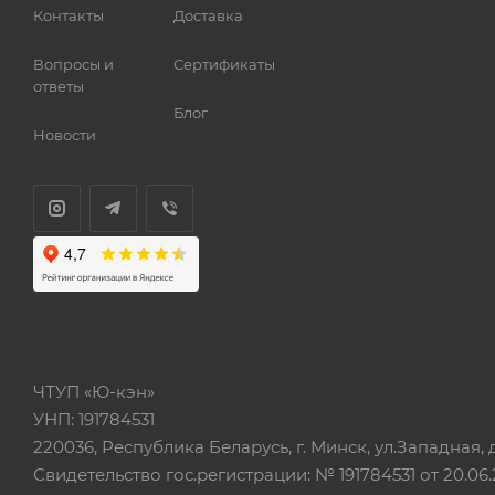
Контакты
Доставка
Вопросы и
Сертификаты
ответы
Блог
Новости
ЧТУП «Ю-кэн»
УНП: 191784531
220036, Республика Беларусь, г. Минск, ул.Западная, д.
Свидетельство гос.регистрации: № 191784531 от 20.06.