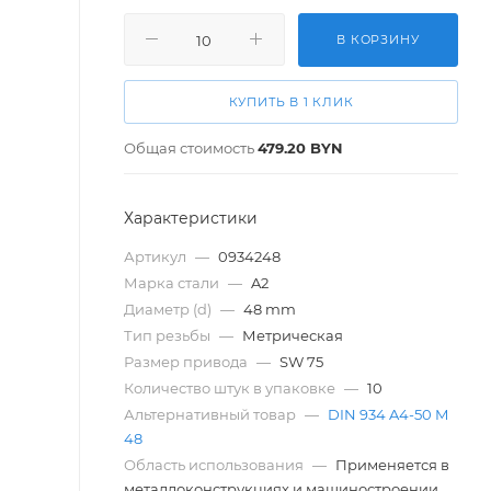
В КОРЗИНУ
КУПИТЬ В 1 КЛИК
Общая стоимость
479.20
BYN
Характеристики
Артикул
—
0934248
Марка стали
—
A2
Диаметр (d)
—
48 mm
Тип резьбы
—
Метрическая
Размер привода
—
SW 75
Количество штук в упаковке
—
10
Альтернативный товар
—
DIN 934 A4-50 M
48
Область использования
—
Применяется в
металлоконструкциях и машиностроении