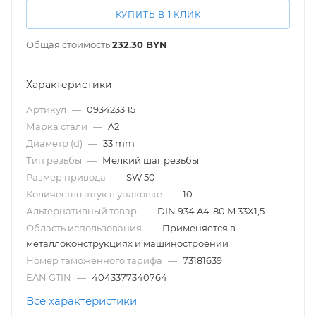
КУПИТЬ В 1 КЛИК
Общая стоимость
232.30
BYN
Характеристики
Артикул
—
0934233 15
Марка стали
—
A2
Диаметр (d)
—
33 mm
Тип резьбы
—
Мелкий шаг резьбы
Размер привода
—
SW 50
Количество штук в упаковке
—
10
Альтернативный товар
—
DIN 934 A4-80 M 33X1,5
Область использования
—
Применяется в
металлоконструкциях и машиностроении
Номер таможенного тарифа
—
73181639
EAN GTIN
—
4043377340764
Все характеристики