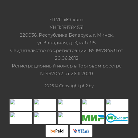
ЧТУП «Ю-кэн»
УНП: 191784531
220036, Республика Беларусь, г. Минск,
ул.Западная, д.13, каб.318
Свидетельство гос.регистрации: № 191784531 от
20.06.2012
Регистрационный номер в Торговом реестре
№497042 от 26.11.2020
2026 © Copyright ph2.by