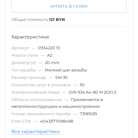
КУПИТЬ В 1 КЛИК
Общая стоимость
121
BYN
Характеристики
Артикул
—
0934220 15
Марка стали
—
A2
Диаметр (d)
—
20 mm
Тип резьбы
—
Мелкий шаг резьбы
Размер привода
—
SW 30
Количество штук в упаковке
—
50
Альтернативный товар
—
DIN 934 A4-80 M 20X1,5
Область использования
—
Применяется в
металлоконструкциях и машиностроении
Номер таможенного тарифа
—
73181639
EAN GTIN
—
4043377098498
Все характеристики