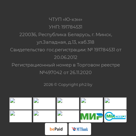
ЧТУП «Ю-кэн»
УНП: 191784531
220036, Республика Беларусь, г. Минск,
ул.Западная, д.13, каб.318
Свидетельство гос.регистрации: № 191784531 от
20.06.2012
Регистрационный номер в Торговом реестре
№497042 от 26.11.2020
2026 © Copyright ph2.by