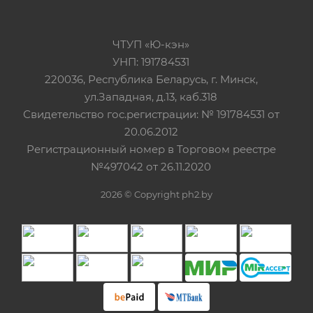
ЧТУП «Ю-кэн»
УНП: 191784531
220036, Республика Беларусь, г. Минск,
ул.Западная, д.13, каб.318
Свидетельство гос.регистрации: № 191784531 от
20.06.2012
Регистрационный номер в Торговом реестре
№497042 от 26.11.2020
2026 © Copyright ph2.by