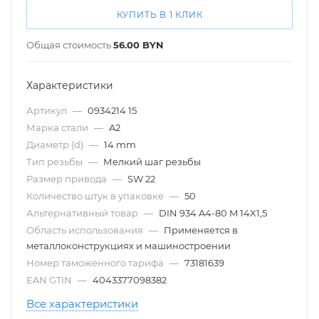
КУПИТЬ В 1 КЛИК
Общая стоимость
56.00
BYN
Характеристики
Артикул
—
0934214 15
Марка стали
—
A2
Диаметр (d)
—
14 mm
Тип резьбы
—
Мелкий шаг резьбы
Размер привода
—
SW 22
Количество штук в упаковке
—
50
Альтернативный товар
—
DIN 934 A4-80 M 14X1,5
Область использования
—
Применяется в
металлоконструкциях и машиностроении
Номер таможенного тарифа
—
73181639
EAN GTIN
—
4043377098382
Все характеристики