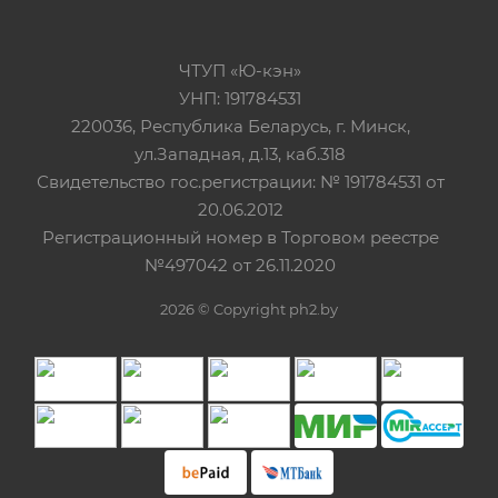
ЧТУП «Ю-кэн»
УНП: 191784531
220036, Республика Беларусь, г. Минск,
ул.Западная, д.13, каб.318
Свидетельство гос.регистрации: № 191784531 от
20.06.2012
Регистрационный номер в Торговом реестре
№497042 от 26.11.2020
2026 © Copyright ph2.by