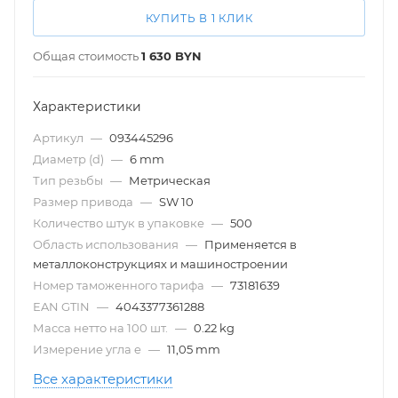
КУПИТЬ В 1 КЛИК
Общая стоимость
1 630
BYN
Характеристики
Артикул
—
093445296
Диаметр (d)
—
6 mm
Тип резьбы
—
Метрическая
Размер привода
—
SW 10
Количество штук в упаковке
—
500
Область использования
—
Применяется в
металлоконструкциях и машиностроении
Номер таможенного тарифа
—
73181639
EAN GTIN
—
4043377361288
Масса нетто на 100 шт.
—
0.22 kg
Измерение угла e
—
11,05 mm
Все характеристики