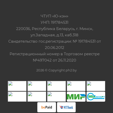
ЧТУП «Ю-кэн»
УНП: 191784531
220036, Республика Беларусь, г. Минск,
ул.Западная, д.13, каб.318
Свидетельство гос.регистрации: № 191784531 от
20.06.2012
Регистрационный номер в Торговом реестре
№497042 от 26.11.2020
2026 © Copyright ph2.by