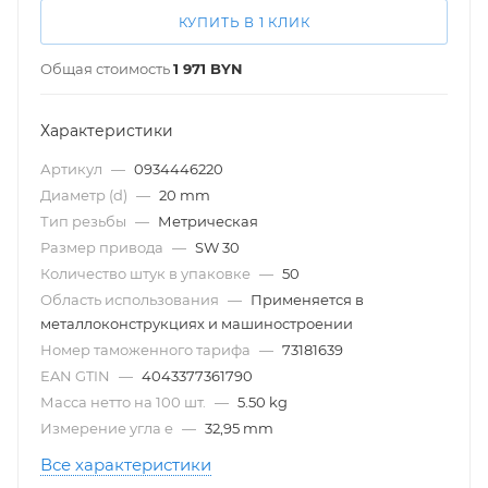
КУПИТЬ В 1 КЛИК
Общая стоимость
1 971
BYN
Характеристики
Артикул
—
0934446220
Диаметр (d)
—
20 mm
Тип резьбы
—
Метрическая
Размер привода
—
SW 30
Количество штук в упаковке
—
50
Область использования
—
Применяется в
металлоконструкциях и машиностроении
Номер таможенного тарифа
—
73181639
EAN GTIN
—
4043377361790
Масса нетто на 100 шт.
—
5.50 kg
Измерение угла e
—
32,95 mm
Все характеристики