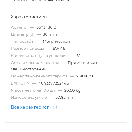
Общая стоимость
742.75
BYN
Характеристики
Артикул
—
8673430 2
Диаметр (d)
—
30 mm
Тип резьбы
—
Метрическая
Размер привода
—
SW 46
Количество штук в упаковке
—
25
Область использования
—
Применяется в
машиностроении
Номер таможенного тарифа
—
73181639
EAN GTIN
—
4043377352446
Масса нетто на 100 шт.
—
20.60 kg
Измерение угла e
—
50,85 mm
Все характеристики