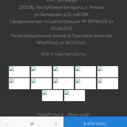
УНП: 191784531
220036, Республика Беларусь, г. Минск,
ул.Западная, д.13, каб.318
Свидетельство гос.регистрации: № 191784531 от
20.06.2012
Регистрационный номер в Торговом реестре
№497042 от 26.11.2020
2026 © Copyright ph2.by
Итач-cофт
Разработано в
В КОРЗИНУ