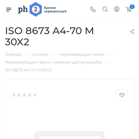
0
ISO 8673 A4-70 M
30X2
—
—
—
Главная
Каталог
Нержавеющие гайки
—
Нержавеющие гайки с мелким шагом резьбы
ISO 8673 A4-70 M 30X2