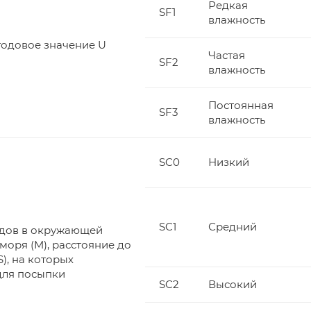
Редкая
SF1
влажность
годовое значение U
Частая
SF2
влажность
Постоянная
SF3
влажность
SC0
Низкий
SC1
Средний
дов в окружающей
 моря (M), расстояние до
), на которых
для посыпки
SC2
Высокий