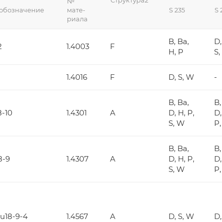
№
 обозначение
мате-
S 235
S 
риала
B, Ba,
D,
2
1.4003
F
H, P
S
1.4016
F
D, S, W
-
B, Ba,
B,
8-10
1.4301
A
D, H, P,
D,
S, W
P,
B, Ba,
B,
8-9
1.4307
A
D, H, P,
D,
S, W
P,
u18-9-4
1.4567
A
D, S, W
D,