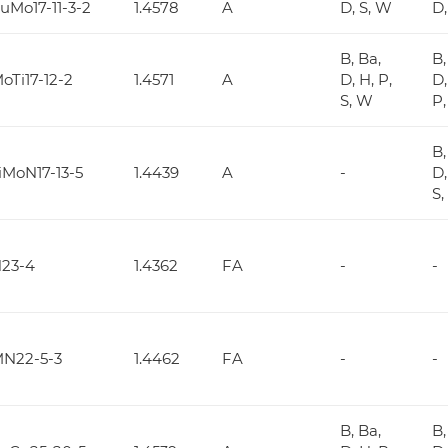
uMo17-11-3-2
1.4578
A
D, S, W
D,
B, Ba,
B,
oTi17-12-2
1.4571
A
D, H, P,
D,
S, W
P,
B,
MoN17-13-5
1.4439
A
-
D,
S
23-4
1.4362
FA
-
-
N22-5-3
1.4462
FA
-
-
B, Ba,
B,