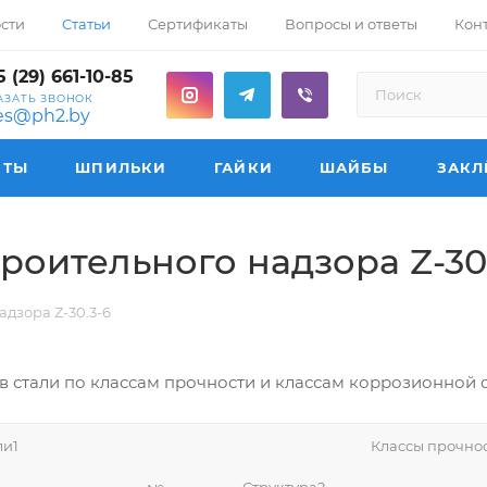
сти
Статьи
Сертификаты
Вопросы и ответы
Кон
 (29) 661-10-85
АЗАТЬ ЗВОНОК
les@ph2.by
НТЫ
ШПИЛЬКИ
ГАЙКИ
ШАЙБЫ
ЗАКЛ
роительного надзора Z-30
дзора Z-30.3-6
 стали по классам прочности и классам коррозионной с
ли1
Классы прочно
Структура2