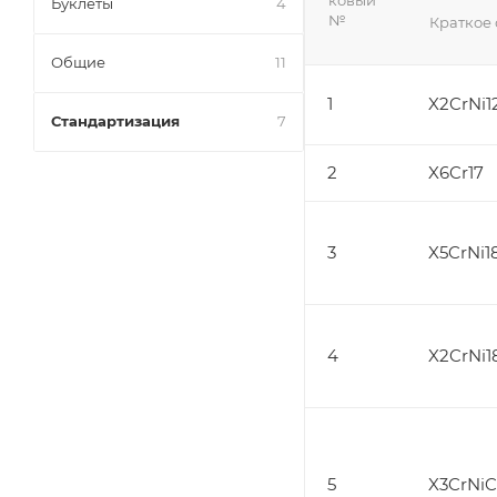
Буклеты
4
№
Краткое
Общие
11
1
X2CrNi1
Стандартизация
7
2
X6Cr17
3
X5CrNi1
4
X2CrNi1
5
X3CrNiC