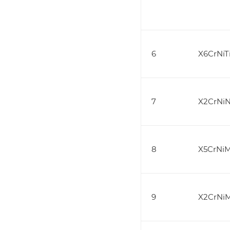
6
X6CrNiTi
7
X2CrNiN
8
X5CrNiM
9
X2CrNiM