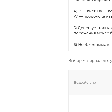
4) B — лист; Ba — 
W — проволока кат
5) Действует тольк
поражения менее б
6) Необходимые кла
Выбор материалов с 
Воздействие