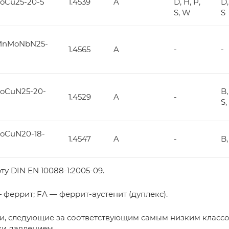
oCu25-20-5
1.4539
A
D, H, P,
D,
S, W
S
MnMoNbN25-
1.4565
A
-
-
MoCuN25-20-
B,
1.4529
A
-
S
oCuN20-18-
1.4547
A
-
B,
ту DIN EN 10088-1:2005-09.
— феррит; FA — феррит-аустенит (дуплекс).
ти, следующие за соответствующим самым низким класс
и давлением.