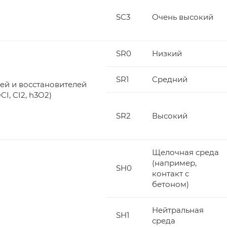
SC3
Очень высокий
SR0
Низкий
SR1
Средний
ей и восстановителей
I, CI2, h3O2)
SR2
Высокий
Щелочная среда
(например,
SH0
контакт с
бетоном)
Нейтральная
SH1
среда