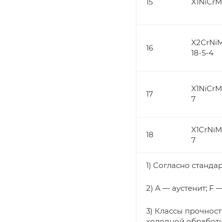
15
X1NiCrM
X2CrNi
16
18-5-4
X1NiCr
17
7
X1CrNiM
18
7
1) Согласно стандар
2) A — аустенит; F 
3) Классы прочнос
холодной обработк