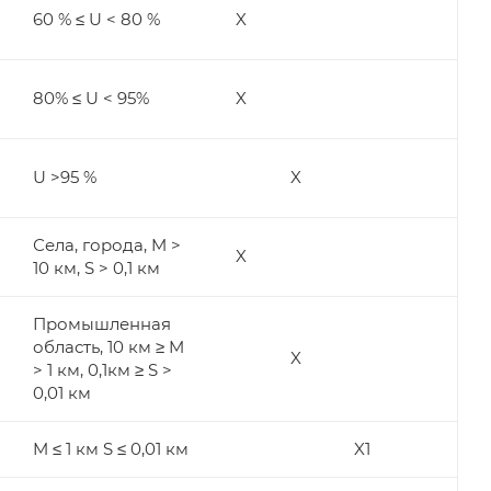
60 % ≤ U < 80 %
X
80% ≤ U < 95%
X
U >95 %
X
Села, города, M >
X
10 км, S > 0,1 км
Промышленная
область, 10 км ≥ M
X
> 1 км, 0,1км ≥ S >
0,01 км
M ≤ 1 км S ≤ 0,01 км
X1