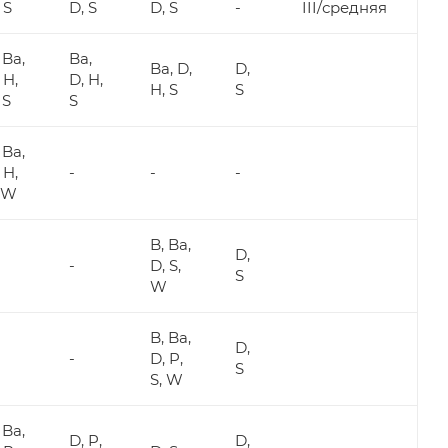
 S
D, S
D, S
-
III/средняя
 Ba,
Ba,
Ba, D,
D,
 H,
D, H,
H, S
S
 S
S
 Ba,
 H,
-
-
-
, W
B, Ba,
D,
-
D, S,
S
W
B, Ba,
D,
-
D, P,
S
S, W
 Ba,
D, P,
D,