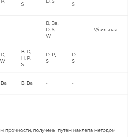
 P,
D, S
S
S
B, Ba,
-
D, S,
-
IV/сильная
W
B, D,
 D,
D, P,
D,
H, P,
, W
S
S
S
 Ba
B, Ba
-
-
ом прочности, получены путем наклепа методом