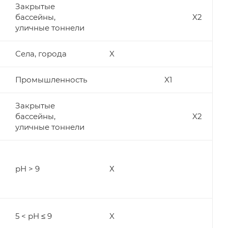
Закрытые
бассейны,
X2
уличные тоннели
Села, города
X
Промышленность
X1
Закрытые
бассейны,
X2
уличные тоннели
pH > 9
Х
5 < pH ≤ 9
X