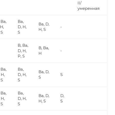
II/
умеренная
 Ba,
Ba,
Ba, D,
H,
D, H,
-
H, S
 S
S
B, Ba,
B, Ba,
D, H,
-
H
P, S
 Ba,
Ba,
Ba, D,
 H,
D, H,
S
S
 S
S
 Ba,
Ba,
Ba, D,
D,
 H,
D, H,
H, S
S
 S
S