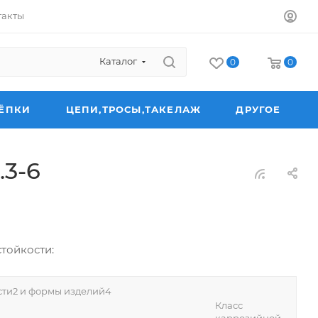
такты
Каталог
0
0
ЁПКИ
ЦЕПИ,ТРОСЫ,ТАКЕЛАЖ
ДРУГОЕ
.3-6
тойкости:
сти2 и формы изделий4
Класс
каррозийной