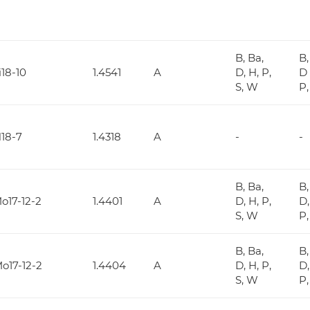
B, Ba,
B,
18-10
1.4541
A
D, H, P,
D 
S, W
P,
18-7
1.4318
A
-
-
B, Ba,
B,
o17-12-2
1.4401
A
D, H, P,
D,
S, W
P,
B, Ba,
B,
o17-12-2
1.4404
A
D, H, P,
D,
S, W
P,