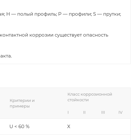
тая; H — полый профиль; P — профили; S — прутки;
 контактной коррозии существует опасность
акта.
Класс коррозионной
стойкости
Критерии и
примеры
I
II
III
IV
U < 60 %
X