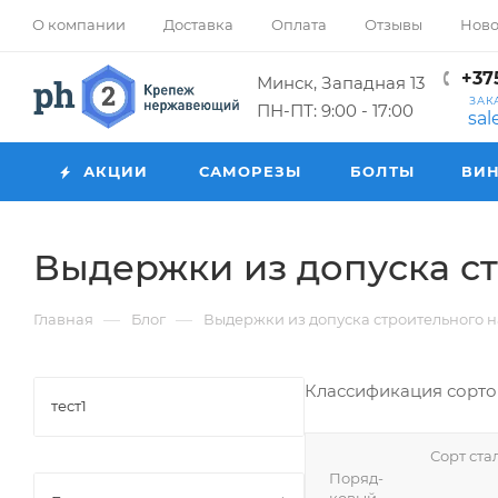
О компании
Доставка
Оплата
Отзывы
Ново
+375
Минск, Западная 13
ЗАК
ПН-ПТ: 9:00 - 17:00
sa
АКЦИИ
САМОРЕЗЫ
БОЛТЫ
ВИ
Выдержки из допуска ст
—
—
Главная
Блог
Выдержки из допуска строительного на
Классификация сортов
тест1
Сорт ста
Поряд-
ковый