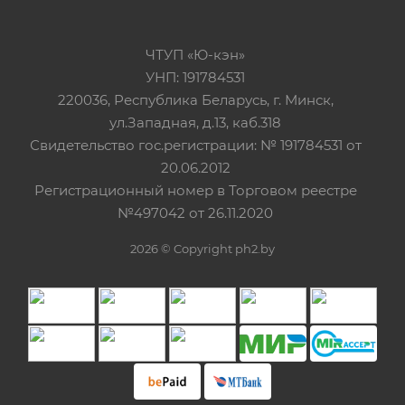
ЧТУП «Ю-кэн»
УНП: 191784531
220036, Республика Беларусь, г. Минск,
ул.Западная, д.13, каб.318
Свидетельство гос.регистрации: № 191784531 от
20.06.2012
Регистрационный номер в Торговом реестре
№497042 от 26.11.2020
2026 © Copyright ph2.by