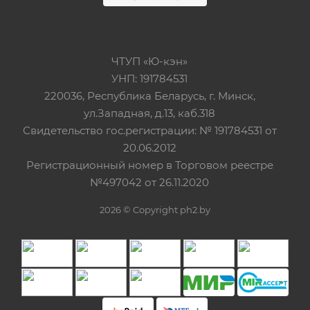
ЧТУП «Ю-кэн»
УНП: 191784531
220036, Республика Беларусь, г. Минск,
ул.Западная, д.13, каб.318
Свидетельство гос.регистрации: № 191784531 от
20.06.2012
Регистрационный номер в Торговом реестре
№497042 от 26.11.2020
2026 © Copyright ph2.by