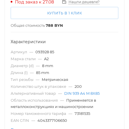
Под заказ к 27.08
Нашли дешевле?
КУПИТЬ В 1 КЛИК
Общая стоимость
788
BYN
Характеристики
Артикул
—
093928 85
Марка стали
—
A2
Диаметр (d)
—
8 mm
Длина (l)
—
85 mm
Тип резьбы
—
Метрическая
Количество штук в упаковке
—
200
Альтернативный товар
—
DIN 939 A4 M 8X85
Область использования
—
Применяется в
металлоконструкциях и машиностроении
Номер таможенного тарифа
—
73181535
EAN GTIN
—
4043377106650