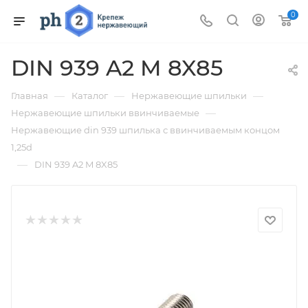
0
DIN 939 A2 M 8X85
—
—
—
Главная
Каталог
Нержавеющие шпильки
—
Нержавеющие шпильки ввинчиваемые
Нержавеющие din 939 шпилька с ввинчиваемым концом
1,25d
—
DIN 939 A2 M 8X85