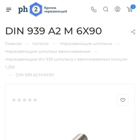
0
DIN 939 A2 M 6X90
—
—
—
Главная
Каталог
Нержавеющие шпильки
—
Нержавеющие шпильки ввинчиваемые
Нержавеющие din 939 шпилька с ввинчиваемым концом
1,25d
—
DIN 939 A2 M 6X90