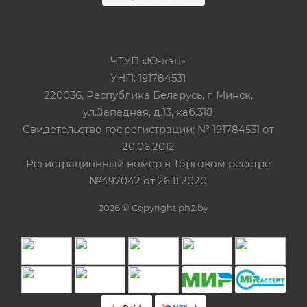
ЧТУП «Ю-кэн»
УНП: 191784531
220036, Республика Беларусь, г. Минск,
ул.Западная, д.13, каб.318
Свидетельство гос.регистрации: № 191784531 от
20.06.2012
Регистрационный номер в Торговом реестре
№497042 от 26.11.2020
2026 © Copyright ph2.by