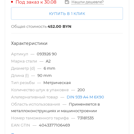
Под заказ к 30.08
Нашли дешевле?
КУПИТЬ В 1 КЛИК
Общая стоимость
452.00
BYN
Характеристики
Артикул
—
093926 90
Марка стали
—
A2
Диаметр (d)
—
6 mm
Длина (l)
—
90 mm
Тип резьбы
—
Метрическая
Количество штук в упаковке
—
200
Альтернативный товар
—
DIN 939 A4 M 6X90
Область использования
—
Применяется в
металлоконструкциях и машиностроении
Номер таможенного тарифа
—
73181535
EAN GTIN
—
4043377106469