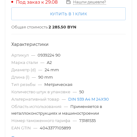
Под заказ к 29.08
Нашли дешевле?
КУПИТЬ В 1 КЛИК
Общая стоимость
2 285.50
BYN
Характеристики
Артикул
—
0939224 90
Марка стали
—
A2
Диаметр (d)
—
24 mm
Длина (l)
—
90 mm
Тип резьбы
—
Метрическая
Количество штук в упаковке
—
50
Альтернативный товар
—
DIN 939 A4 M 24X90
Область использования
—
Применяется в
металлоконструкциях и машиностроении
Номер таможенного тарифа
—
73181535
EAN GTIN
—
4043377105899