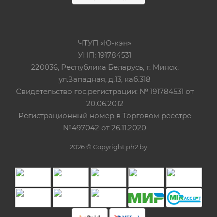
ЧТУП «Ю-кэн»
УНП: 191784531
220036, Республика Беларусь, г. Минск,
ул.Западная, д.13, каб.318
Свидетельство гос.регистрации: № 191784531 от
20.06.2012
Регистрационный номер в Торговом реестре
№497042 от 26.11.2020
2026 © Copyright ph2.by