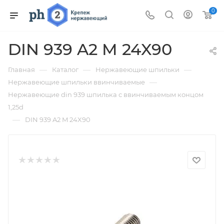
0
DIN 939 A2 M 24X90
—
—
—
Главная
Каталог
Нержавеющие шпильки
—
Нержавеющие шпильки ввинчиваемые
Нержавеющие din 939 шпилька с ввинчиваемым концом
1,25d
—
DIN 939 A2 M 24X90