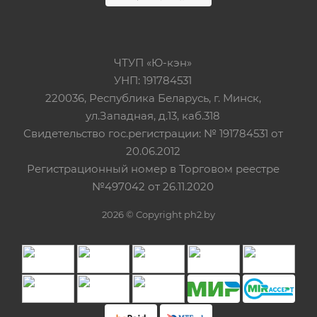
ЧТУП «Ю-кэн»
УНП: 191784531
220036, Республика Беларусь, г. Минск,
ул.Западная, д.13, каб.318
Свидетельство гос.регистрации: № 191784531 от
20.06.2012
Регистрационный номер в Торговом реестре
№497042 от 26.11.2020
2026 © Copyright ph2.by