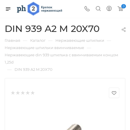
0
DIN 939 A2 M 20X70
—
—
—
Главная
Каталог
Нержавеющие шпильки
—
Нержавеющие шпильки ввинчиваемые
Нержавеющие din 939 шпилька с ввинчиваемым концом
1,25d
—
DIN 939 A2 M 20X70