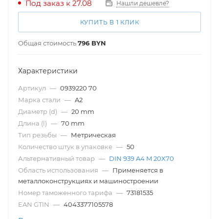
Под заказ к 27.08
Нашли дешевле?
КУПИТЬ В 1 КЛИК
Общая стоимость
796
BYN
Характеристики
Артикул
—
0939220 70
Марка стали
—
A2
Диаметр (d)
—
20 mm
Длина (l)
—
70 mm
Тип резьбы
—
Метрическая
Количество штук в упаковке
—
50
Альтернативный товар
—
DIN 939 A4 M 20X70
Область использования
—
Применяется в
металлоконструкциях и машиностроении
Номер таможенного тарифа
—
73181535
EAN GTIN
—
4043377105578