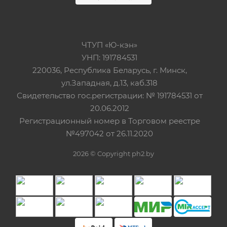
ЧТУП «Ю-кэн»
УНП: 191784531
220036, Республика Беларусь, г. Минск,
ул.Западная, д.13, каб.318
Свидетельство гос.регистрации: № 191784531 от
20.06.2012
Регистрационный номер в Торговом реестре
№497042 от 26.11.2020
2026 © Copyright ph2.by