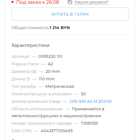
Под заказ к 26.08
Нашли дешевле?
КУПИТЬ В 1 КЛИК
Общая стоимость
1 214
BYN
Характеристики
Артикул
—
0939220 110
Марка стали
—
A2
Диаметр (d)
—
20 mm
Длина (l)
—
110 mm
Тип резьбы
—
Метрическая
Количество штук в упаковке
—
50
Альтернативный товар
—
DIN 939 A4 M 20X110
Область использования
—
Применяется в
металлоконструкциях и машиностроении
Номер таможенного тарифа
—
73181535
EAN GTIN
—
4043377105493