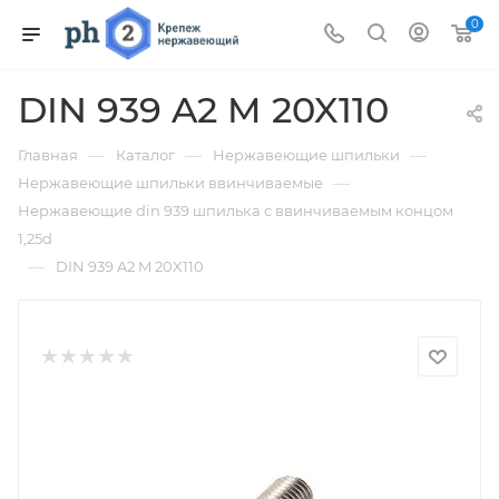
0
DIN 939 A2 M 20X110
—
—
—
Главная
Каталог
Нержавеющие шпильки
—
Нержавеющие шпильки ввинчиваемые
Нержавеющие din 939 шпилька с ввинчиваемым концом
1,25d
—
DIN 939 A2 M 20X110