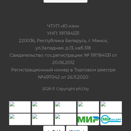
ЧТУП «Ю-кэн»
УНП: 191784531
220036, Республика Беларусь, г. Минск,
ул.Западная, д.13, каб.318
Свидетельство гос.регистрации: № 191784531 от
20.06.2012
Регистрационный номер в Торговом реестре
№497042 от 26.11.2020
2026 © Copyright ph2.by