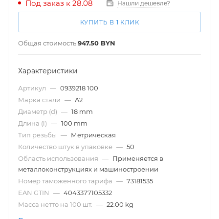
Под заказ к 28.08
Нашли дешевле?
КУПИТЬ В 1 КЛИК
Общая стоимость
947.50
BYN
Характеристики
Артикул
—
0939218 100
Марка стали
—
A2
Диаметр (d)
—
18 mm
Длина (l)
—
100 mm
Тип резьбы
—
Метрическая
Количество штук в упаковке
—
50
Область использования
—
Применяется в
металлоконструкциях и машиностроении
Номер таможенного тарифа
—
73181535
EAN GTIN
—
4043377105332
Масса нетто на 100 шт.
—
22.00 kg