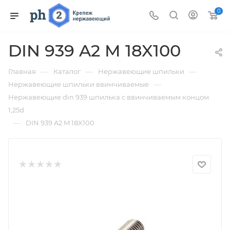
0
DIN 939 A2 M 18X100
—
—
—
Главная
Каталог
Нержавеющие шпильки
—
Нержавеющие шпильки ввинчиваемые
Нержавеющие din 939 шпилька с ввинчиваемым концом
1,25d
—
DIN 939 A2 M 18X100